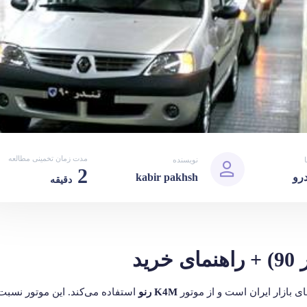
مدت زمان تخمینی مطالعه
نویسنده
2
رو
kabir pakhsh
دقیقه
ی بازار ایران است و از موتور
K4M رنو
استفاده می‌کند. این موتور نس