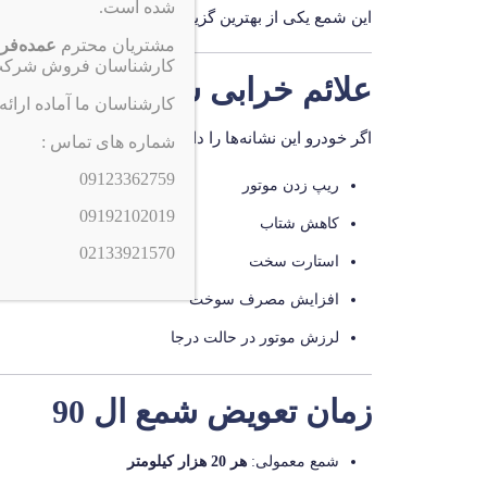
شده است.
این شمع یکی از بهترین گزینه‌ها برای موتور
K4M ال 90
م
مشتریان محترم
عمده‌فر
کارشناسان فروش شرکت 
علائم خرابی شمع ال 90
کارشناسان ما آماده ارائه
اگر خودرو این نشانه‌ها را دارد، احتمال خرابی شمع وجود 
شماره های تماس :
09123362759
ریپ زدن موتور
09192102019
کاهش شتاب
02133921570
استارت سخت
افزایش مصرف سوخت
لرزش موتور در حالت درجا
زمان تعویض شمع ال 90
شمع معمولی:
هر 20 هزار کیلومتر