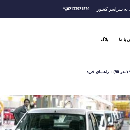
 به سراسر کشور
02133921570
 با ما
بلاگ