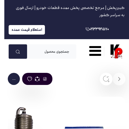
کبیرپخش | مرجع تخصصی پخش عمده قطعات خودرو | ارسال فوری
به سراسر کشور
02133921570
استعلام قیمت عمده
....