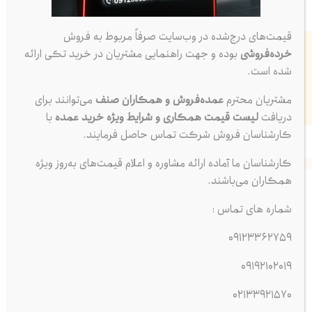
قیمت‌های درج‌شده در وب‌سایت صرفاً مربوط به فروش
خرده‌فروشی
بوده و جهت راهنمایی مشتریان در خرید تکی ارائه
شده است.
پرداخت آنلاین
ضمانت کیفیت
کیفیت بالا
مشتریان محترم
عمده‌فروش و همکاران صنف
می‌توانند برای
دریافت
لیست قیمت همکاری و شرایط ویژه خرید عمده
با
کارشناسان فروش شرکت تماس حاصل فرمایند.
کارشناسان ما آماده ارائه مشاوره و اعلام قیمت‌های به‌روز ویژه
توضیحات
مشخصات
نظرات (0)
همکاران می‌باشند.
شماره های تماس :
شمع بوش BOSCH تک پلاتین 6+ روس (EF7) شناسه محصول: FR8DC
09123362759
شمع بوش تک پلاتین 6+ روس، یکی از شمع‌های پرکاربرد و
09192102019
قابل‌اعتماد برای خودروهای مجهز به موتور EF7 محسوب می‌شود. این
محصول تحت لیسانس بوش آلمان در کشور روسیه تولید شده و با
02133921570
کیفیت ساخت بالا، به‌خوبی در میان مصرف‌کنندگان ایرانی جای خود
نمایش بیشتر