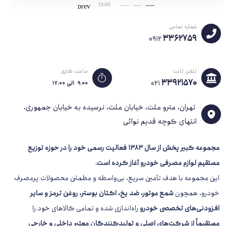
ویژگی‌های فنی شمع بوش تک پلاتین 6+
روس
شماره تماس
مدل دقیق:
FR8DC
3362759
0912
نوع پایه:
پایه کوتاه
قطر رزوه:
14 میلی‌متر
تلفن ثابت
ساعت کاری
طول رزوه:
19 میلی‌متر
33921570
021
۹:۰۰ الی ۱۷:۰۰
گام رزوه:
1.25
نوع آچار مورد نیاز:
آچار شمع 16 میلی‌متر
تهران، مترو ملت، خیابان ملت، نرسیده به خیابان جمهوری،
جنس الکترود مرکزی:
انتهای کوچه قدیم نوائی
نیکل-ایتریوم (NiY) با هسته مسی
تعداد الکترود جانبی:
1 عدد (تک پلاتین)
مجموعه کبیر پخش از سال 1383
فعالیت رسمی خود را در حوزه توزیع
گپ الکترود:
1.1 میلی‌متر
مستقیم لوازم مصرفی خودرو آغاز کرده است.
مقاومت داخلی:
6 کیلو اهم (دارای مقاومت ضد پارازیت)
درجه حرارتی:
8
این مجموعه با هدف تأمین سریع، بی‌واسطه و مطمئن محصولات پرمصرف
کشور سازنده:
روسیه (تحت لیسانس Bosch آلمان)
خودرو، همچون
شمع موتور، ضد یخ، اکتان بوستر، روغن ترمز و سایر
افزودنی‌های تخصصی خودرو
راه‌اندازی شده و تمامی کالاهای خود را
مزایا و عملکرد شمع بوش تک پلاتین 6+ روس
مستقیماً از شرکت‌های اصلی و تولیدکنندگان معتبر داخلی و خارجی