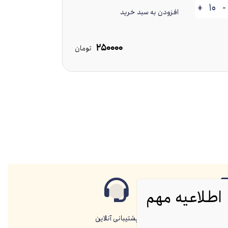
+
-
افزودن به سبد خرید
سایز آچار : 16 میلی‌متر
گپ شمع : 0.9 میلی‌متر
جنس الکترود مرکزی
250000
تومان
اطلاعیه مهم
الا
پشتیبانی آنلاین