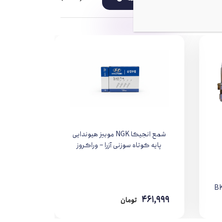
شمع انجیکا NGK موبیز هیوندایی
پایه کوتاه سوزنی آزرا – وراکروز
27301-23700
461,999
تومان