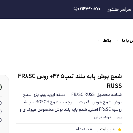
 سراسر کشور
02133921570
 با ما
بلاگ
شمع بوش پایه بلند تیپ5 42+ روس FR8SC
RUSS
شناسه محصول:
FR8SC RUSS
دسته:
ایریدیوم
,
پژو
,
شمع
بوش
,
شمع خودرو
,
قیمت
برچسب:
شمع BOSCH تیپ ۵
روسیه FR8SC اصلی
,
شمع پایه بلند بوش مخصوص هیوندای و
ریو
برند:
بوش
بدون امتیاز
0 دیدگاه