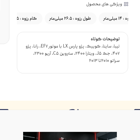
ویژگی های محصول
طر رزوه : ۱۴ میلی‌متر
طول رزوه : 26.5 میلی‌متر
گام رزوه : 1.25 میلی‌متر
توضیحات کوتاه
تیبا، ساینا، کوییک، پژو پارس LX با موتور EF7، رانا، پژو
407، جک J5، ویتارا 2400، ستروین C5، آریو 2300،
سراتو 2010تا 2013
نلاین
ضمانت کیفیت
کیفیت ب