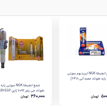
شمع انجیکا NGK ایریدیوم سوزنی
IX پایه کوتاه جعبه آبی ۶۴۱۸ |
BKR6EIX
شمع انجیکا NGK سوزنی پایه
4+
کوتاه جی پاور ۷۰۹۲ ژاپن BKR6EGP
360,000
500
تومان
تومان
و اقتصادی متعددی دارد که آن را به انتخابی هوشمندانه تبدیل می‌کند:
شکلی است که جرقه‌زنی دقیق‌تری را فراهم می‌کند.