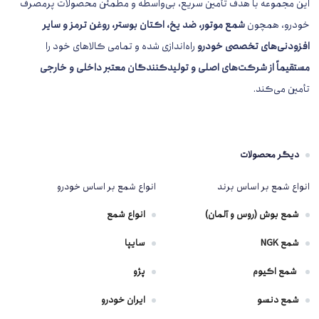
این مجموعه با هدف تأمین سریع، بی‌واسطه و مطمئن محصولات پرمصرف
شمع خودرو تک پلاتین پایه کوتاه دالف مدل BKR6E 6962 با
استفاده از الکترود نیکل و ساختار تک پلاتین، عملکرد مناسبی را در
خودرو، همچون
شمع موتور، ضد یخ، اکتان بوستر، روغن ترمز و سایر
سیستم احتراق ایجاد می‌کند. از جمله مهم‌ترین مزایای آن می‌توان به
افزودنی‌های تخصصی خودرو
راه‌اندازی شده و تمامی کالاهای خود را
موارد زیر اشاره کرد:
مستقیماً از شرکت‌های اصلی و تولیدکنندگان معتبر داخلی و خارجی
افزایش کیفیت احتراق
:
احتراق یکنواخت باعث کاهش ناک زدن و بهبود
تأمین می‌کند.
عملکرد موتور می‌شود.
کاهش مصرف سوخت
:
جرقه مؤثرتر موجب استفاده بهینه‌تر از مخلوط هوا
و سوخت می‌شود.
افزایش شتاب و راندمان موتور
:
احتراق کامل‌تر باعث بهبود انتقال توان
دیگر محصولات
می‌شود.
انواع شمع بر اساس برند
انواع شمع بر اساس خودرو
دوام قابل‌قبول
:
تا حدود ۳۰ هزار کیلومتر عمر مفید دارد، که در مقایسه با
قیمت، بسیار مقرون‌به‌صرفه است.
شمع بوش (روس و آلمان)
انواع شمع
مقاومت در برابر گرما و آلودگی
:
طراحی مناسب آن مانع از آسیب‌پذیری در
شمع NGK
شرایط سخت می‌شود.
سایپا
معایب و نکات قابل توجه
شمع اکیوم
پژو
اگرچه شمع خودرو تک پلاتین پایه کوتاه دالف از لحاظ عملکرد در
شمع دنسو
ایران خودرو
رده مناسبی قرار دارد، اما نسبت به شمع‌های
پلاتینیومی یا
ایریدیومی