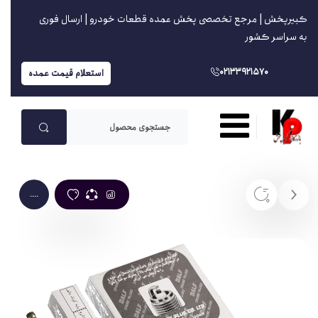
کبیرپخش | مرجع تخصصی پخش عمده قطعات خودرو | ارسال فوری
به سراسر کشور
02133921570
استعلام قیمت عمده
....