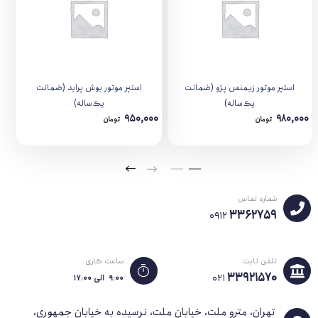
استپر موتور زیمنس پژو (ضمانت
استپر موتور بوش پراید (ضمانت
یک‌ساله)
یک‌ساله)
950,000
980,000
تومان
تومان
شماره تماس
3362759
0912
تلفن ثابت
ساعت کاری
33921570
021
۹:۰۰ الی ۱۷:۰۰
تهران، مترو ملت، خیابان ملت، نرسیده به خیابان جمهوری،