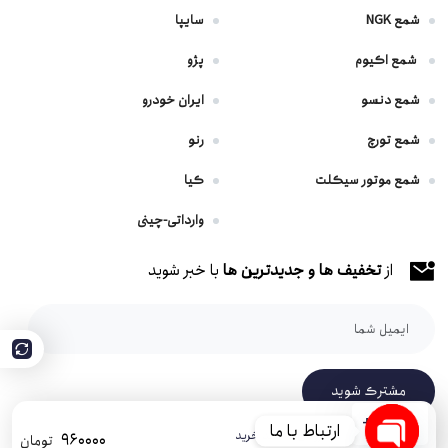
شمع NGK
سایپا
شمع اکیوم
پژو
شمع دنسو
ایران خودرو
شمع تورچ
رنو
شمع موتور سیکلت
کیا
وارداتی-چینی
از
تخفیف ها و جدیدترین ها
با خبر شوید
مشترک شوید
+
-
ارتباط با ما
افزودن به سبد خرید
960000
تومان