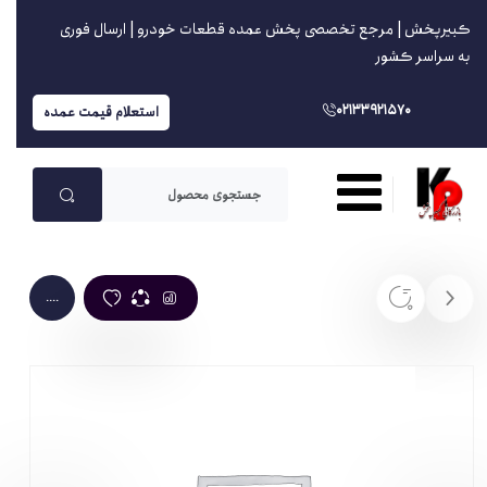
کبیرپخش | مرجع تخصصی پخش عمده قطعات خودرو | ارسال فوری
به سراسر کشور
02133921570
استعلام قیمت عمده
....