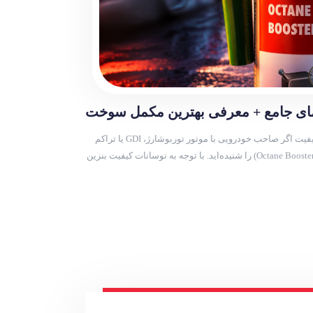
مای جامع + معرفی بهترین مکمل سوخت
ناجی موتورهای مدرن در برابر بنزین بی‌کیفیت اگر صاحب خودرویی با موتور توربوشارژ، GDI یا تراکم
بالا هستید، احتمالاً بارها نام اکتان بوستر (Octane Booster) را شنیده‌اید. با توجه به نوسانات کیفیت بنزین
مل […]