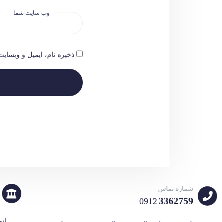
وب سایت شما
ذخیره نام، ایمیل و وبسای
شماره تماس
3362759
0912
انو