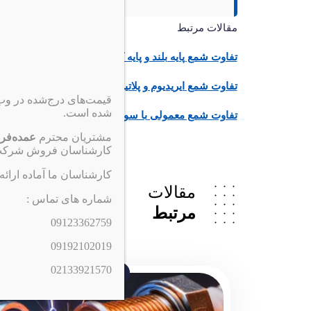
مقالات مرتبط
تفاوت شمع پایه بلند و پایه کوتاه چیست؟ + راهنمای انت
تفاوت شمع ایریدیوم و پلاتینیوم
قیمت‌های درج‌شده در و
شده است.
تفاوت شمع معمولی با سوزنی و لیزری
مشتریان محترم
عمده‌فر
کارشناسان فروش شرکت 
کارشناسان ما آماده ارائه
مقالات
شماره های تماس :
مرتبط
09123362759
09192102019
02133921570
اطلاع رسانی
-03-25