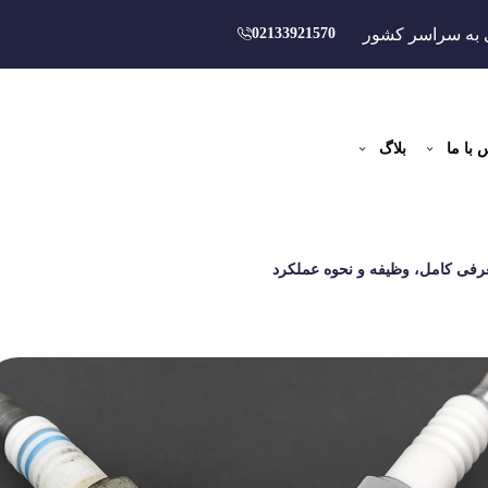
 به سراسر کشور
02133921570
 با ما
بلاگ
فی کامل، وظیفه و نحوه عملکرد