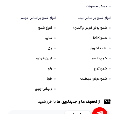
دیگر محصولات
انواع شمع بر اساس برند
انواع شمع بر اساس خودرو
شمع بوش (روس و آلمان)
انواع شمع
شمع NGK
سایپا
شمع اکیوم
پژو
شمع دنسو
ایران خودرو
شمع تورچ
رنو
شمع موتور سیکلت
کیا
وارداتی-چینی
از
تخفیف ها و جدیدترین ها
با خبر شوید