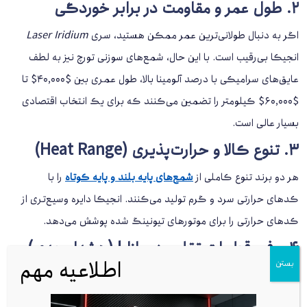
۲. طول عمر و مقاومت در برابر خوردگی
اگر به دنبال طولانی‌ترین عمر ممکن هستید، سری
Laser Iridium
انجیکا بی‌رقیب است. با این حال، شمع‌های سوزنی تورچ نیز به لطف
عایق‌های سرامیکی با درصد آلومینا بالا، طول عمری بین $40,000$ تا
$60,000$ کیلومتر را تضمین می‌کنند که برای یک انتخاب اقتصادی
بسیار عالی است.
۳. تنوع کالا و حرارت‌پذیری (Heat Range)
هر دو برند تنوع کاملی از
شمع‌های پایه بلند و پایه کوتاه
را با
کدهای حرارتی سرد و گرم تولید می‌کنند. انجیکا دایره وسیع‌تری از
کدهای حرارتی را برای موتورهای تیونینگ شده پوشش می‌دهد.
۴. وفور قطعات تقلبی در بازار! (هشدار جدی)
اطلاعیه مهم
بستن
یکی از بزرگترین مشکلات شمع انجیکا در بازار ایران، وجود
نسخه‌های تقلبی (Fake) بی‌شمار است. استفاده از شمع تقلبی باعث