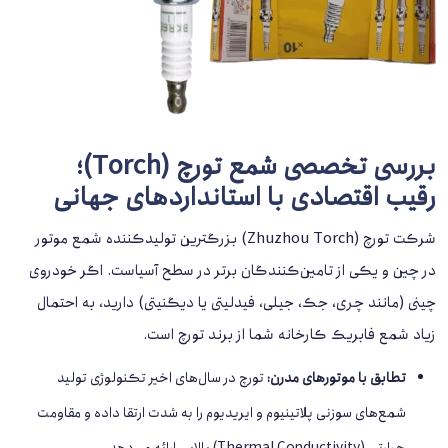
بررسی تخصصی شمع تورچ (Torch)؛
رقیب اقتصادی با استانداردهای جهانی
شرکت تورچ (Zhuzhou Torch) بزرگترین تولیدکننده شمع موتور
در چین و یکی از تامین‌کنندگان برتر در سطح آسیاست. اگر خودروی
چینی (مانند چری، جک، جیلی، فیدلیتی یا دیگنیتی) دارید، به احتمال
زیاد شمع فابریک کارخانه شما از برند تورچ است.
تطابق با موتورهای مدرن:
تورچ در سال‌های اخیر تکنولوژی تولید
شمع‌های سوزنی پلاتینیوم و ایریدیوم را به شدت ارتقا داده و مقاومت
حرارتی (Thermal Conductivity) بالایی ارائه می‌دهد.