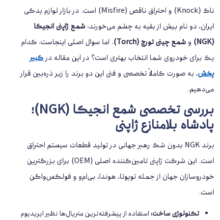
ناک (Knock) و احتراق ناقص (Misfire) است. در بازار لوازم یدکی
ایران، دو نام بیش از بقیه به چشم می‌خورند:
شمع ژاپنی انجیکا
(NGK)
و
شمع چینی تورچ (Torch)
. اما سوال اصلی اینجاست: کدام
یک برای خودروی شما انتخاب بهتری است؟ در این مقاله در
کبیر
پخش
، به صورت کاملاً تخصصی و فنی این دو برند را زیر ذره‌بین قرار
می‌دهیم.
بررسی تخصصی شمع انجیکا (NGK)؛
پادشاه بلامنازع ژاپنی
برند NGK بدون شک رهبر جهانی در تولید قطعات سیستم احتراق
است. این شرکت ژاپنی تامین‌کننده اصلی (OEM) برای بزرگترین
خودروسازان جهان از جمله تویوتا، هوندا، بی‌ام‌و و فولکس‌واگن
است.
تکنولوژی ساخت:
استفاده از پیشرفته‌ترین متریال‌ها نظیر ایریدیوم