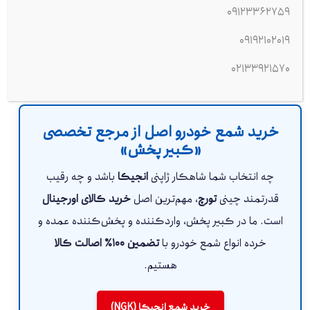
قیمت منطقی می‌گردید و می‌خواهید خیالتان از بابت تقلبی نبودن
09123362759
کالا راحت باشد. تورچ برای استفاده روزمره و استاندارد عملکردی
09192102019
بی‌نقص دارد.
02133921570
خرید شمع خودرو اصل از مرجع تخصصی
«کبیر پخش»
چه انتخاب شما شاهکار ژاپنی
انجیکا
باشد و چه رقیب
قدرتمند چینی
تورچ
، مهم‌ترین اصل
خرید کالای اورجینال
است. ما در کبیر پخش، واردکننده و پخش‌کننده عمده و
خرده انواع شمع خودرو با
تضمین ۱۰۰٪ اصالت کالا
هستیم.
خرید شمع انجیکا (NGK)