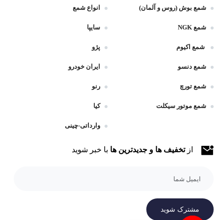
شمع بوش (روس و آلمان)
انواع شمع
شمع NGK
سایپا
شمع اکیوم
پژو
شمع دنسو
ایران خودرو
شمع تورچ
رنو
شمع موتور سیکلت
کیا
وارداتی-چینی
از
تخفیف ها و جدیدترین ها
با خبر شوید
مشترک شوید