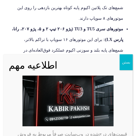
شمع‌های تک پلاتین اکیوم پایه کوتاه بهترین بازدهی را روی این
موتورهای ۸ سوپاپ دارند.
موتورهای سری TU5 و TU3 (پژو ۲۰۶ تیپ ۲ و ۵، پژو ۲۰۷، رانا،
پارس LX):
برای این موتورهای ۱۶ سوپاپ با تراکم بالاتر،
شمع‌های پایه بلند و سوزنی اکیوم عملکرد فوق‌العاده‌ای در
شتاب‌گیری ارائه می‌دهند.
اطلاعیه مهم
بستن
موتورهای سری K4M (رنو تندر ۹۰، ساندرو، مگان ۱۶۰۰):
شمع‌های اکیوم با گپ استاندارد (معمولاً ۰.۹ میلی‌متر) احتراق نرم
و بدون لرزشی را برای موتورهای رنو به ارمغان می‌آورند.
راهنمای طلایی: چگونه شمع اکیوم
اصل را از تقلبی تشخیص دهیم؟
با توجه به محبوبیت بالای اکیوم در ایران، متاسفانه نمونه‌های تقلبی
قیمت‌های درج‌شده در وب‌سایت صرفاً مربوط به فروش
آن (High Copy) در بازار فراوان است. استفاده از شمع تقلبی