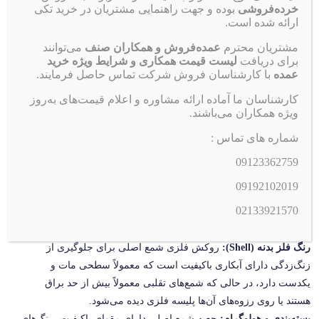
خرده‌فروشی
بوده و جهت راهنمایی مشتریان در خرید تکی
باعث ذوب شدن الکترود، آسیب جدی به پیستون و خرابی کوئل
ارائه شده است.
می‌شود. برای تشخیص شمع اکیوم اصلی به این نکات دقت کنید:
مشتریان محترم
عمده‌فروش و همکاران صنف
می‌توانند
برای دریافت
لیست قیمت همکاری و شرایط ویژه خرید
کیفیت چاپ روی بدنه سرامیکی:
در شمع اصلی، لوگوی Eyquem و کد
عمده
با کارشناسان فروش شرکت تماس حاصل فرمایند.
فنی با رنگی یکدست، پررنگ و کاملاً خوانا روی سرامیک چاپ شده
کارشناسان ما آماده ارائه مشاوره و اعلام قیمت‌های به‌روز
است و با کشیدن ناخن پاک نمی‌شود. در نمونه‌های تقلبی چاپ
ویژه همکاران می‌باشند.
پخش‌شدگی دارد یا کمرنگ است.
شماره های تماس :
واشر حرارتی (Crush Washer):
واشر شمع اصلی اکیوم به هیچ عنوان
با دست از روی رزوه خارج نمی‌شود (اصطلاحاً پرس شده است). اگر
09123362759
واشر شمع به راحتی چرخید و بیرون آمد، شمع قطعا تقلبی است.
09192102019
وضعیت الکترود مرکزی و منفی:
در شمع اورجینال، الکترود مرکزی
02133921570
کاملاً در مرکز قرار دارد و برش آن بسیار دقیق و تمیز است. الکترود
منفی نیز زاویه خمیدگی کاملاً استانداردی دارد.
رنگ فلز بدنه (Shell):
روکش فلزی شمع اصلی برای جلوگیری از
زنگ‌زدگی دارای آبکاری باکیفیت است که معمولاً سطحی مات و
یکدست دارد، در حالی که شمع‌های تقلبی معمولاً بیش از حد براق
هستند یا روی رزوه‌های آن‌ها پلیسه فلزی دیده می‌شود.
بسته‌بندی و هولوگرام:
جعبه شمع اصلی دارای مقوای باکیفیت، رنگ‌های