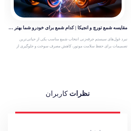
مقایسه شمع تورچ و انجیکا | کدام شمع برای خودرو شما بهتر است؟
نبرد غول‌های سیستم جرقه‌زنی انتخاب شمع مناسب یکی از حیاتی‌ترین
تصمیمات برای حفظ سلامت موتور، کاهش مصرف سوخت و جلوگیری از
پدیده‌های مخربی مانند ناک (Knock) و احتراق ناقص (Misfire) است. در بازار
لوازم یدکی ایران، دو نام بیش از […]
نظرات
کاربران