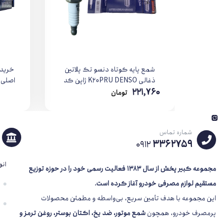
شمع پایه کوتاه دنسو تک پلاتین
خرید 
ذغالی K20PRU DENSO ژاپن کد
اصلی |
221,760
3145
تومان
شماره تماس
3362759
0912
انو
مجموعه کبیر پخش از سال 1383
فعالیت رسمی خود را در حوزه توزیع
مستقیم لوازم مصرفی خودرو آغاز کرده است.
این مجموعه با هدف تأمین سریع، بی‌واسطه و مطمئن محصولات
پرمصرف خودرو، همچون
شمع موتور، ضد یخ، اکتان بوستر، روغن ترمز و