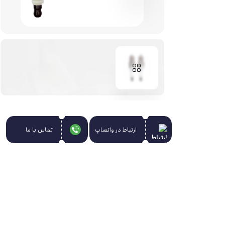
برند : تورچ (Torch)
تعداد در کارتن : ۲۰۰ عدد (معادل ۵۰ دست ۴ عددی)
ارتباط در واتساپ
تماس با ما