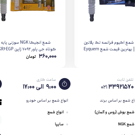
شمع اکیوم فرانسه تک پلاتین
شمع انجیکا NGK سوزنی پایه
 بهترین قیمت شمع Eyquem
کوتاه جی پاور ۷۰۹۲ ژاپن BKR6EGP
360,000
تومان
تلفن ثابت
ساعت کاری
33921570
۹:۰۰ الی ۱۷:۰۰
021
اع شمع بر اساس برند
انواع شمع بر اساس خودرو
شمع بوش (روس و آلمان)
انواع شمع
شمع NGK
سایپا