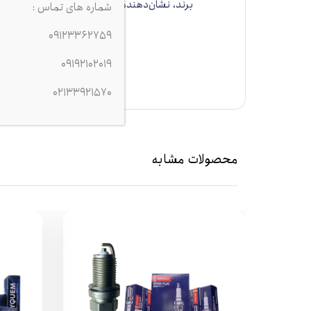
برند، نشان‌دهنده شمع‌های استاندارد (نیکلی
شماره های تماس :
09123362759
09192102019
02133921570
محصولات مشابه