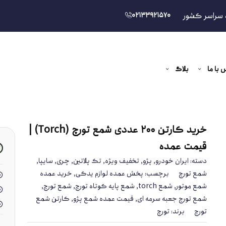
 سراسر کشور
02133921570
 با ما
بلاگ
خرید کارتن ۲۰۰ عددی شمع تورچ (Torch) |
قیمت عمده
دسته:
ایران خودرو
,
پژو
,
تخفیف ویژه
,
تک پلاتین
,
چری
,
سایپا
,
شمع تورچ
برچسب:
پخش عمده لوازم یدکی
,
خرید عمده
شمع موتور
,
شمع torch
,
شمع پایه کوتاه تورچ
,
شمع تورچ
,
شمع تورچ جعبه سرمه ای
,
قیمت عمده شمع پژو
,
کارتن شمع
تورچ
برند:
تورچ