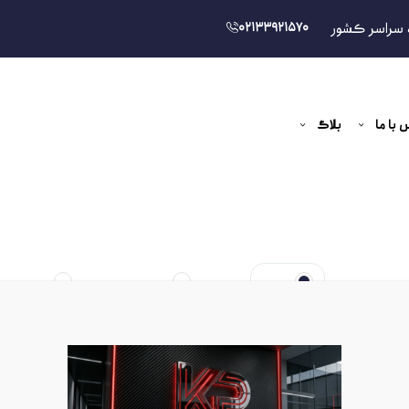
 سراسر کشور
02133921570
 با ما
بلاگ
ی
جدیدترین
ارزان ترین
گران ترین