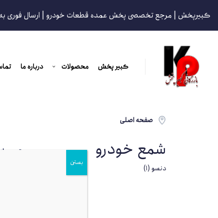
کبیرپخش | مرجع تخصصی پخش عمده قطعات خودرو | ارسال فوری به
کبیر پخش
محصولات
درباره ما
تماس
صفحه اصلی
شمع خودرو
مرتب ساز
بستن
براساس
دنسو
(1)