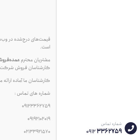
قیمت‌های درج‌شده در وب‌
است.
مشتریان محترم
عمده‌فرو
دنسو
کارشناسان فروش شرکت ت
,000
بس
کارشناسان ما آماده ارائه م
شماره های تماس :
09123362759
09192102019
شماره تماس
3362759
0912
02133921570