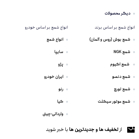
دیگر محصولات
انواع شمع بر اساس برند
انواع شمع بر اساس خودرو
شمع بوش (روس و آلمان)
انواع شمع
شمع NGK
سایپا
شمع اکیوم
پژو
شمع دنسو
ایران خودرو
شمع تورچ
رنو
شمع موتور سیکلت
کیا
وارداتی-چینی
از
تخفیف ها و جدیدترین ها
با خبر شوید