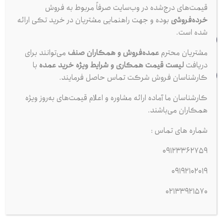
3362759
0912
قیمت‌های درج‌شده در وب‌سایت صرفاً مربوط به فروش
خرده‌فروشی
بوده و جهت راهنمایی مشتریان در خرید تکی ارائه
شده است.
تلفن ثابت
ساعت کاری
33921570
021
۹:۰۰ الی ۱۷:۰۰
مشتریان محترم
عمده‌فروش و همکاران صنف
می‌توانند برای
دریافت
لیست قیمت همکاری و شرایط ویژه خرید عمده
با
تهران، مترو ملت، خیابان ملت، نرسیده به خیابان جمهوری،
کارشناسان فروش شرکت تماس حاصل فرمایند.
انتهای کوچه قدیم نوائی
کارشناسان ما آماده ارائه مشاوره و اعلام قیمت‌های به‌روز ویژه
مجموعه کبیر پخش از سال 1383
فعالیت رسمی خود را در حوزه توزیع
همکاران می‌باشند.
مستقیم لوازم مصرفی خودرو آغاز کرده است.
شماره های تماس :
این مجموعه با هدف تأمین سریع، بی‌واسطه و مطمئن محصولات پرمصرف
09123362759
خودرو، همچون
شمع موتور، ضد یخ، اکتان بوستر، روغن ترمز و سایر
افزودنی‌های تخصصی خودرو
راه‌اندازی شده و تمامی کالاهای خود را
09192102019
مستقیماً از شرکت‌های اصلی و تولیدکنندگان معتبر داخلی و خارجی
02133921570
تأمین می‌کند.