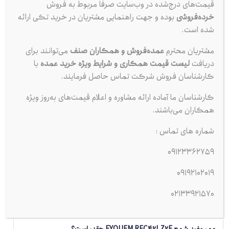
قیمت‌های درج‌شده در وب‌سایت صرفاً مربوط به فروش
شهرستان‌ها طی ۲۴ ساعت انجام می‌شود. خریداران عمده می‌توانند از
خرده‌فروشی
بوده و جهت راهنمایی مشتریان در خرید تکی ارائه
تخفیف پلکانی و پشتیبانی فنی نیز بهره‌مند شوند.
شده است.
جمع‌بندی
مشتریان محترم
عمده‌فروش و همکاران صنف
می‌توانند برای
اگر به‌دنبال شمعی دقیق، بادوام و کاملاً هماهنگ با خودروهای پژو،
دریافت
لیست قیمت همکاری و شرایط ویژه خرید عمده
با
سمند، تندر ۹۰ یا شورولت اپیکا هستید،
شمع EYQUEM RFC42LZ2E
کارشناسان فروش شرکت تماس حاصل فرمایند.
بهترین انتخاب شما خواهد بود. با خرید از فروشگاه کبیر پخش، اطمینان
از اصالت کالا، ارسال سریع و خدمات پشتیبانی حرفه‌ای نیز در اختیارتان
کارشناسان ما آماده ارائه مشاوره و اعلام قیمت‌های به‌روز ویژه
خواهد بود.
همکاران می‌باشند.
شماره های تماس :
شمع EYQUEM RFC42LZ2E مناسب کدام خودروها است؟
09123362759
این شمع برای خودروهایی مانند پژو ۲۰۶ تیپ ۵، سمند EF7، رنو
تندر ۹۰ و شورولت اپیکا طراحی شده و با موتورهای TU5، EF7،
09192102019
K4M و L91 سازگاری کامل دارد.
02133921570
عمر مفید شمع EYQUEM RFC42LZ2E چقدر است؟