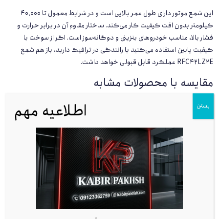
این شمع موتور دارای طول عمر بالایی است و در شرایط معمول تا ۴۰٬۰۰۰
کیلومتر بدون افت کیفیت کار می‌کند. ساختار مقاوم آن در برابر حرارت و
فشار بالا، مناسب خودروهای بنزینی و دوگانه‌سوز است. اگر از سوخت با
کیفیت پایین استفاده می‌کنید یا رانندگی در ترافیک دارید، باز هم شمع
RFC42LZ2E عملکرد قابل قبولی خواهد داشت.
مقایسه با محصولات مشابه
در فروشگاه کبیر پخش، علاوه بر شمع EYQUEM RFC42LZ2E،
اطلاعیه مهم
بستن
گزینه‌هایی مانند NGK BKR6E، بوش FR7DC+ و Denso K20PR-U11 نیز
موجود هستند. با این حال، برای خودروهای نام‌برده، شمع RFC42LZ2E
بهترین سازگاری را با نقشه ECU و نوع احتراق دارد. مدل‌های دیگر ممکن
است نیاز به تنظیم بیشتر یا بازه تعویض کوتاه‌تری داشته باشند.
خرید از فروشگاه کبیر پخش
فروشگاه کبیر پخش به‌عنوان یکی از تأمین‌کنندگان اصلی شمع خودرو،
شمع EYQUEM RFC42LZ2E
را با ضمانت اصالت و تست فنی قبل از ارسال
عرضه می‌کند. ارسال سفارش در تهران کمتر از ۳ ساعت زمان می‌برد و در