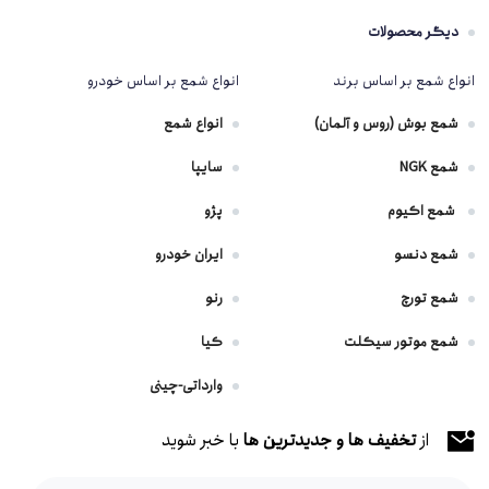
دیگر محصولات
انواع شمع بر اساس برند
انواع شمع بر اساس خودرو
شمع بوش (روس و آلمان)
انواع شمع
شمع NGK
سایپا
شمع اکیوم
پژو
شمع دنسو
ایران خودرو
شمع تورچ
رنو
شمع موتور سیکلت
کیا
وارداتی-چینی
از
تخفیف ها و جدیدترین ها
با خبر شوید