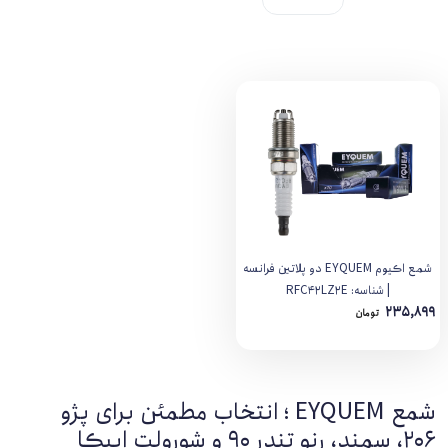
شمع اکیوم EYQUEM دو پلاتین فرانسه
| شناسه: RFC42LZ2E
235,899
تومان
شمع EYQUEM ؛ انتخاب مطمئن برای پژو
۲۰۶، سمند، رنو تندر ۹۰ و شورولت اپیکا