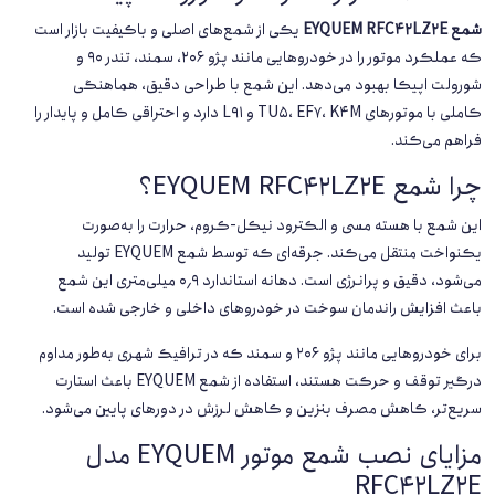
شمع EYQUEM RFC42LZ2E
یکی از شمع‌های اصلی و باکیفیت بازار است
که عملکرد موتور را در خودروهایی مانند پژو ۲۰۶، سمند، تندر ۹۰ و
شورولت اپیکا بهبود می‌دهد. این شمع با طراحی دقیق، هماهنگی
کاملی با موتورهای TU5، EF7، K4M و L91 دارد و احتراقی کامل و پایدار را
فراهم می‌کند.
چرا شمع EYQUEM RFC42LZ2E؟
این شمع با هسته مسی و الکترود نیکل-کروم، حرارت را به‌صورت
یکنواخت منتقل می‌کند. جرقه‌ای که توسط شمع EYQUEM تولید
می‌شود، دقیق و پرانرژی است. دهانه استاندارد ۰٫۹ میلی‌متری این شمع
باعث افزایش راندمان سوخت در خودروهای داخلی و خارجی شده است.
برای خودروهایی مانند پژو ۲۰۶ و سمند که در ترافیک شهری به‌طور مداوم
درگیر توقف و حرکت هستند، استفاده از شمع EYQUEM باعث استارت
سریع‌تر، کاهش مصرف بنزین و کاهش لرزش در دورهای پایین می‌شود.
مزایای نصب شمع موتور EYQUEM مدل
RFC42LZ2E