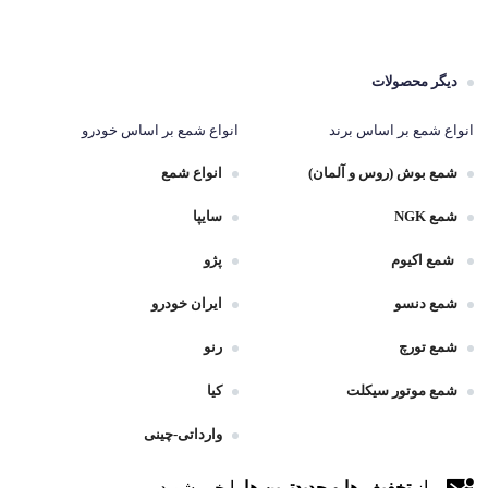
دیگر محصولات
انواع شمع بر اساس برند
انواع شمع بر اساس خودرو
شمع بوش (روس و آلمان)
انواع شمع
شمع NGK
سایپا
شمع اکیوم
پژو
شمع دنسو
ایران خودرو
شمع تورچ
رنو
شمع موتور سیکلت
کیا
وارداتی-چینی
از
تخفیف ها و جدیدترین ها
با خبر شوید