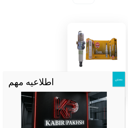
شمع انجیکا NGK سوزنی پایه کوتاه جی
اطلاعیه مهم
بستن
پاور ۷۰۹۲ ژاپن BKR6EGP
360,000
تومان