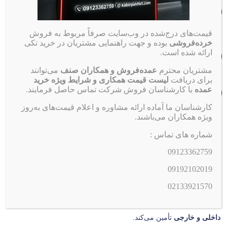
شماره تماس
3362759
0912
قیمت‌های درج‌شده در وب‌سایت صرفاً مربوط به فروش
خرده‌فروشی
بوده و جهت راهنمایی مشتریان در خرید تکی
تلفن ثابت
ساعت کاری
ارائه شده است.
33921570
021
۹:۰۰ الی ۱۷:۰۰
مشتریان محترم
عمده‌فروش و همکاران صنف
می‌توانند
برای دریافت
لیست قیمت همکاری و شرایط ویژه خرید
تهران، مترو ملت، خیابان ملت، نرسیده به خیابان جمهوری،
عمده
با کارشناسان فروش شرکت تماس حاصل فرمایند.
انتهای کوچه قدیم نوائی
کارشناسان ما آماده ارائه مشاوره و اعلام قیمت‌های به‌روز
ویژه همکاران می‌باشند.
مجموعه کبیر پخش از سال 1383
فعالیت رسمی خود را در حوزه توزیع
شماره های تماس :
مستقیم لوازم مصرفی خودرو آغاز کرده است.
09123362759
این مجموعه با هدف تأمین سریع، بی‌واسطه و مطمئن محصولات
09192102019
پرمصرف خودرو، همچون
شمع موتور، ضد یخ، اکتان بوستر، روغن
02133921570
ترمز و سایر افزودنی‌های تخصصی خودرو
راه‌اندازی شده و تمامی
کالاهای خود را
مستقیماً از شرکت‌های اصلی و تولیدکنندگان معتبر
داخلی و خارجی
تأمین می‌کند.