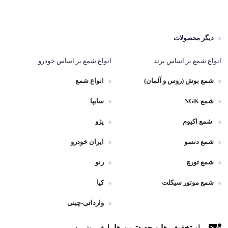
دیگر محصولات
انواع شمع بر اساس برند
انواع شمع بر اساس خودرو
شمع بوش (روس و آلمان)
انواع شمع
شمع NGK
سایپا
شمع اکیوم
پژو
شمع دنسو
ایران خودرو
شمع تورچ
رنو
شمع موتور سیکلت
کیا
وارداتی-چینی
از
تخفیف ها و جدیدترین ها
با خبر شوید