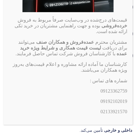
شماره تماس
3362759
0912
قیمت‌های درج‌شده در وب‌سایت صرفاً مربوط به فروش
خرده‌فروشی
بوده و جهت راهنمایی مشتریان در خرید تکی
تلفن ثابت
ساعت کاری
ارائه شده است.
33921570
021
۹:۰۰ الی ۱۷:۰۰
مشتریان محترم
عمده‌فروش و همکاران صنف
می‌توانند
برای دریافت
لیست قیمت همکاری و شرایط ویژه خرید
تهران، مترو ملت، خیابان ملت، نرسیده به خیابان جمهوری،
عمده
با کارشناسان فروش شرکت تماس حاصل فرمایند.
انتهای کوچه قدیم نوائی
کارشناسان ما آماده ارائه مشاوره و اعلام قیمت‌های به‌روز
ویژه همکاران می‌باشند.
مجموعه کبیر پخش از سال 1383
فعالیت رسمی خود را در حوزه توزیع
شماره های تماس :
مستقیم لوازم مصرفی خودرو آغاز کرده است.
09123362759
این مجموعه با هدف تأمین سریع، بی‌واسطه و مطمئن محصولات
09192102019
پرمصرف خودرو، همچون
شمع موتور، ضد یخ، اکتان بوستر، روغن
02133921570
ترمز و سایر افزودنی‌های تخصصی خودرو
راه‌اندازی شده و تمامی
کالاهای خود را
مستقیماً از شرکت‌های اصلی و تولیدکنندگان معتبر
داخلی و خارجی
تأمین می‌کند.