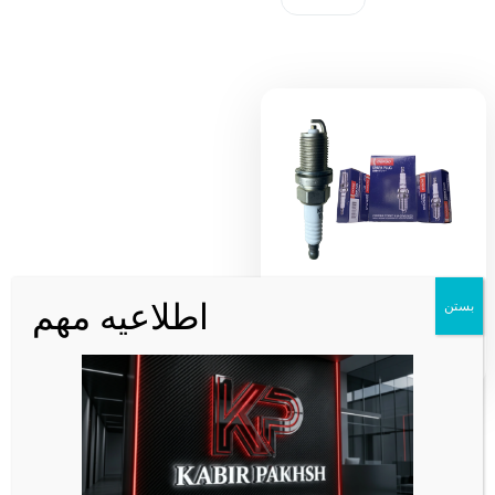
شمع پایه کوتاه دنسو تک پلاتین ذغالی
اطلاعیه مهم
بستن
K20PRU DENSO ژاپن کد 3145
221,760
تومان