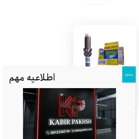
اطلاعیه مهم
بستن
شمع دنسو IKH20 ژاپن | سوزنی ایریدیوم
پاور پایه بلند (تیپ5)(تیپ پنج) مدل
400,000
IKH20-5344 با جعبه زرد
تومان