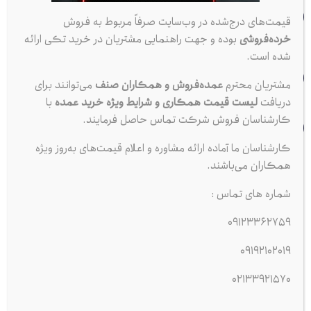
شماره تماس
قیمت‌های درج‌شده در وب‌سایت صرفاً مربوط به فروش
3362759
0912
خرده‌فروشی
بوده و جهت راهنمایی مشتریان در خرید تکی ارائه
شده است.
تلفن ثابت
ساعت کاری
33921570
مشتریان محترم
عمده‌فروش و همکاران صنف
می‌توانند برای
021
۹:۰۰ الی ۱۷:۰۰
دریافت
لیست قیمت همکاری و شرایط ویژه خرید عمده
با
تهران، مترو ملت، خیابان ملت، نرسیده به خیابان جمهوری،
کارشناسان فروش شرکت تماس حاصل فرمایند.
انتهای کوچه قدیم نوائی
کارشناسان ما آماده ارائه مشاوره و اعلام قیمت‌های به‌روز ویژه
همکاران می‌باشند.
مجموعه کبیر پخش از سال 1383
فعالیت رسمی خود را در حوزه توزیع
شماره های تماس :
مستقیم لوازم مصرفی خودرو آغاز کرده است.
این مجموعه با هدف تأمین سریع، بی‌واسطه و مطمئن محصولات پرمصرف
09123362759
خودرو، همچون
شمع موتور، ضد یخ، اکتان بوستر، روغن ترمز و سایر
09192102019
افزودنی‌های تخصصی خودرو
راه‌اندازی شده و تمامی کالاهای خود را
02133921570
مستقیماً از شرکت‌های اصلی و تولیدکنندگان معتبر داخلی و خارجی
تأمین می‌کند.