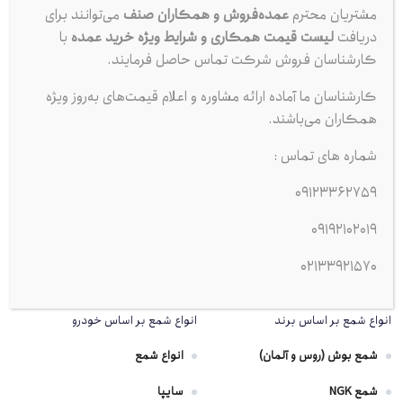
مشتریان محترم
عمده‌فروش و همکاران صنف
می‌توانند برای
مجموعه کبیر پخش از سال 1383
فعالیت رسمی خود را در حوزه توزیع
دریافت
لیست قیمت همکاری و شرایط ویژه خرید عمده
با
کارشناسان فروش شرکت تماس حاصل فرمایند.
مستقیم لوازم مصرفی خودرو آغاز کرده است.
این مجموعه با هدف تأمین سریع، بی‌واسطه و مطمئن محصولات پرمصرف
کارشناسان ما آماده ارائه مشاوره و اعلام قیمت‌های به‌روز ویژه
خودرو، همچون
شمع موتور، ضد یخ، اکتان بوستر، روغن ترمز و سایر
همکاران می‌باشند.
افزودنی‌های تخصصی خودرو
راه‌اندازی شده و تمامی کالاهای خود را
شماره های تماس :
مستقیماً از شرکت‌های اصلی و تولیدکنندگان معتبر داخلی و خارجی
09123362759
تأمین می‌کند.
09192102019
02133921570
دیگر محصولات
انواع شمع بر اساس برند
انواع شمع بر اساس خودرو
شمع بوش (روس و آلمان)
انواع شمع
شمع NGK
سایپا