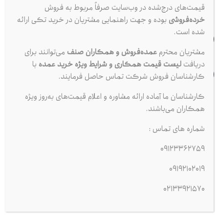
3362759
0912
قیمت‌های درج‌شده در وب‌سایت صرفاً مربوط به فروش
خرده‌فروشی
بوده و جهت راهنمایی مشتریان در خرید تکی ارائه
شده است.
تلفن ثابت
ساعت کاری
33921570
021
۹:۰۰ الی ۱۷:۰۰
مشتریان محترم
عمده‌فروش و همکاران صنف
می‌توانند برای
دریافت
لیست قیمت همکاری و شرایط ویژه خرید عمده
با
تهران، مترو ملت، خیابان ملت، نرسیده به خیابان جمهوری،
کارشناسان فروش شرکت تماس حاصل فرمایند.
انتهای کوچه قدیم نوائی
کارشناسان ما آماده ارائه مشاوره و اعلام قیمت‌های به‌روز ویژه
مجموعه کبیر پخش از سال 1383
فعالیت رسمی خود را در حوزه توزیع
همکاران می‌باشند.
مستقیم لوازم مصرفی خودرو آغاز کرده است.
شماره های تماس :
این مجموعه با هدف تأمین سریع، بی‌واسطه و مطمئن محصولات پرمصرف
09123362759
خودرو، همچون
شمع موتور، ضد یخ، اکتان بوستر، روغن ترمز و سایر
افزودنی‌های تخصصی خودرو
راه‌اندازی شده و تمامی کالاهای خود را
09192102019
مستقیماً از شرکت‌های اصلی و تولیدکنندگان معتبر داخلی و خارجی
02133921570
تأمین می‌کند.