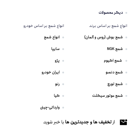
دیگر محصولات
انواع شمع بر اساس برند
انواع شمع بر اساس خودرو
شمع بوش (روس و آلمان)
انواع شمع
شمع NGK
سایپا
شمع اکیوم
پژو
شمع دنسو
ایران خودرو
شمع تورچ
رنو
شمع موتور سیکلت
کیا
وارداتی-چینی
از
تخفیف ها و جدیدترین ها
با خبر شوید