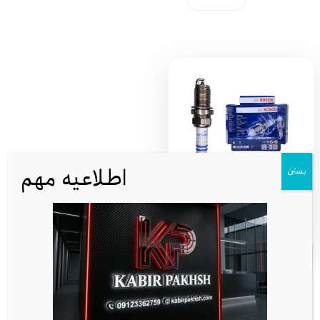
اطلاعیه مهم
بستن
شمع بوش BOSCH تک پلاتین 6+ روس
(EF7) FR8DC
221,000
تومان