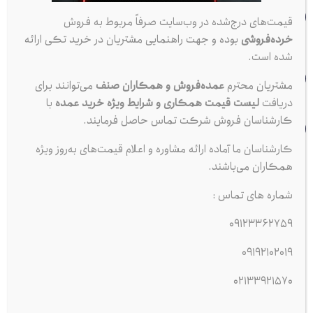
شماره تماس
قیمت‌های درج‌شده در وب‌سایت صرفاً مربوط به فروش
3362759
0912
خرده‌فروشی
بوده و جهت راهنمایی مشتریان در خرید تکی ارائه
شده است.
تلفن ثابت
ساعت کاری
33921570
مشتریان محترم
عمده‌فروش و همکاران صنف
می‌توانند برای
021
۹:۰۰ الی ۱۷:۰۰
دریافت
لیست قیمت همکاری و شرایط ویژه خرید عمده
با
تهران، مترو ملت، خیابان ملت، نرسیده به خیابان جمهوری،
کارشناسان فروش شرکت تماس حاصل فرمایند.
انتهای کوچه قدیم نوائی
کارشناسان ما آماده ارائه مشاوره و اعلام قیمت‌های به‌روز ویژه
همکاران می‌باشند.
مجموعه کبیر پخش از سال 1383
فعالیت رسمی خود را در حوزه توزیع
شماره های تماس :
مستقیم لوازم مصرفی خودرو آغاز کرده است.
این مجموعه با هدف تأمین سریع، بی‌واسطه و مطمئن محصولات پرمصرف
09123362759
خودرو، همچون
شمع موتور، ضد یخ، اکتان بوستر، روغن ترمز و سایر
09192102019
افزودنی‌های تخصصی خودرو
راه‌اندازی شده و تمامی کالاهای خود را
02133921570
مستقیماً از شرکت‌های اصلی و تولیدکنندگان معتبر داخلی و خارجی
تأمین می‌کند.