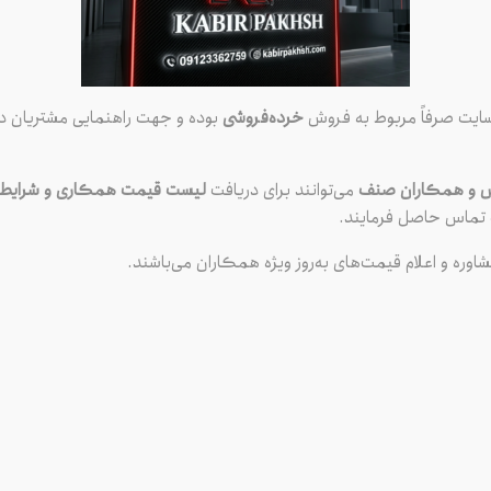
سایت صرفاً مربوط به فروش
خرده‌فروشی
بوده و جهت راهنمایی مشتریان در
ش و همکاران صنف
می‌توانند برای دریافت
لیست قیمت همکاری و شرایط و
ید شمع اکیوم
ماس حاصل فرمایند.
انسه تک پلاتین
شاوره و اعلام قیمت‌های به‌روز ویژه همکاران می‌باشند.
 | بهترین قیمت
ع Eyquem
تلفن ثابت
ساعت کاری
33921570
۹:۰۰ الی ۱۷:۰۰
021
اع شمع بر اساس برند
انواع شمع بر اساس خودرو