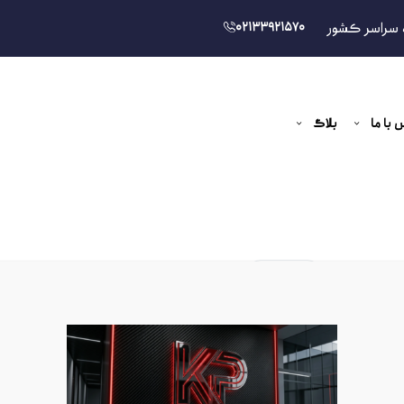
 سراسر کشور
02133921570
 با ما
بلاگ
ی
جدیدترین
ارزان ترین
گران ترین