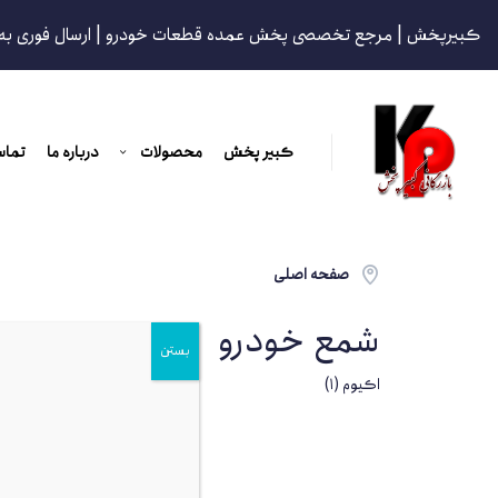
کبیرپخش | مرجع تخصصی پخش عمده قطعات خودرو | ارسال فوری به
کبیر پخش
محصولات
درباره ما
تماس
صفحه اصلی
شمع خودرو
مرتب ساز
بستن
براساس
اکیوم
(1)