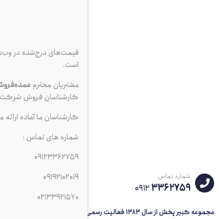
قیمت‌های درج‌شده در وب‌
است.
مشتریان محترم
عمده‌فرو
خر
کارشناسان فروش شرکت ت
فر
کارشناسان ما آماده ارائه م
اصلی
شم
شماره های تماس :
09123362759
شماره تماس
09192102019
3362759
0912
02133921570
انو
مجموعه کبیر پخش از سال 1383
فعالیت رسمی خود را در حوزه توزیع