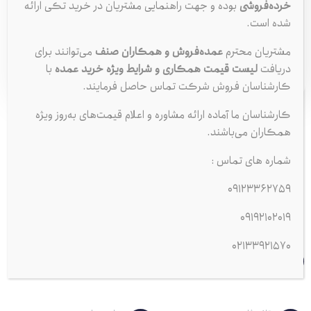
خرده‌فروشی
بوده و جهت راهنمایی مشتریان در خرید تکی ارائه
شده است.
شمع اکیوم LZ58 تک پلاتین پایه کوتاه
شمع اکیوم سه پلاتین فرانسه مدل A58-
مشتریان محترم
عمده‌فروش و همکاران صنف
می‌توانند برای
فرانسه A7-RFN58LZ
RFC58LZ3E | مناسب خودروهای ۴
دریافت
لیست قیمت همکاری و شرایط ویژه خرید عمده
با
256,450
215,899
سیلندر
تومان
تومان
کارشناسان فروش شرکت تماس حاصل فرمایند.
کارشناسان ما آماده ارائه مشاوره و اعلام قیمت‌های به‌روز ویژه
همکاران می‌باشند.
نمایندگی فروش و خرید آنلاین انواع شمع اکیوم (Eyquem) اصل فرانسه.
لیست قیمت جدیدترین مدل‌های شمع اکیوم مناسب برای خودروهای پژو
شماره های تماس :
(206، 405، پارس)، ال 90 و سایر محصولات ایران خودرو و سایپا. کیفیت
09123362759
اورجینال برای احتراق بهینه و عملکرد استاندارد موتور.
09192102019
02133921570
شماره تماس
3362759
0912