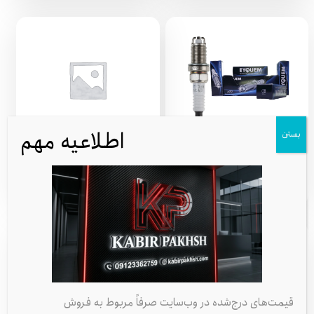
اطلاعیه مهم
بستن
شمع اکیوم EYQUEM دو پلاتین فرانسه
شمع اکیوم EYQUEM یورو ۴ فرانسه
| شناسه: RFC42LZ2E
273,999
235,899
تومان
تومان
قیمت‌های درج‌شده در وب‌سایت صرفاً مربوط به فروش