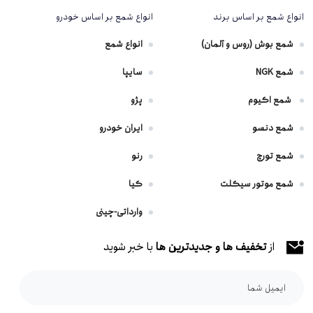
انواع شمع بر اساس برند
انواع شمع بر اساس خودرو
شمع بوش (روس و آلمان)
انواع شمع
شمع NGK
سایپا
شمع اکیوم
پژو
شمع دنسو
ایران خودرو
شمع تورچ
رنو
شمع موتور سیکلت
کیا
وارداتی-چینی
از
تخفیف ها و جدیدترین ها
با خبر شوید