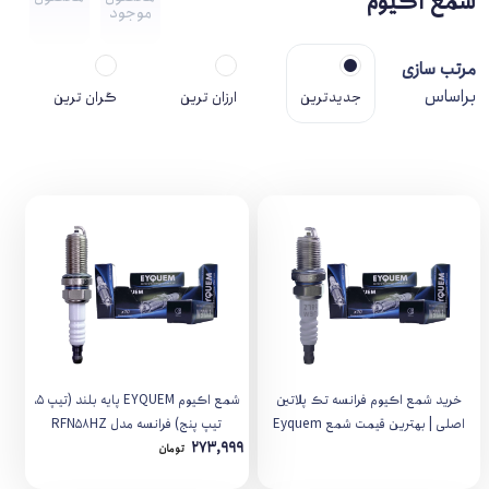
شمع اکیوم
موجود
مرتب سازی
براساس
جدیدترین
ارزان ترین
گران ترین
خرید شمع اکیوم فرانسه تک پلاتین
شمع اکیوم EYQUEM پایه بلند (تيپ 5،
اصلی | بهترین قیمت شمع Eyquem
تیپ پنج) فرانسه مدل RFN58HZ
273,999
تومان