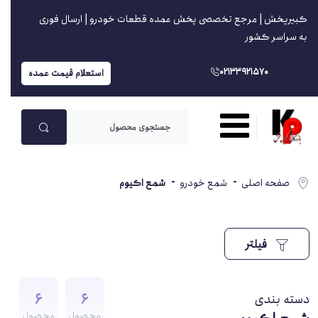
کبیرپخش | مرجع تخصصی پخش عمده قطعات خودرو | ارسال فوری
به سراسر کشور
02133921570
استعلام قیمت عمده
صفحه اصلی
شمع خودرو
شمع اکیوم
فیلتر
6
6
دسته بندی
محصول
محصول