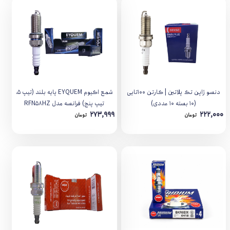
دنسو ژاپن تک پلاتین | کارتن 100تایی
شمع اکیوم EYQUEM پایه بلند (تيپ 5،
(10 بسته 10 عددی)
تیپ پنج) فرانسه مدل RFN58HZ
273,999
222,000
تومان
تومان