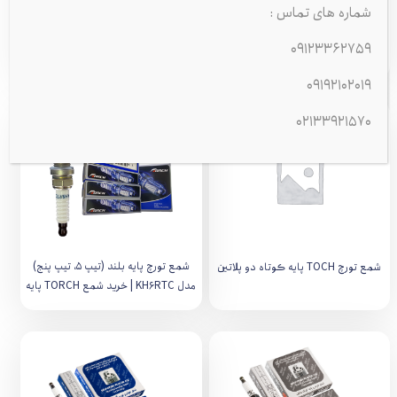
شمع بوش BOSCH دو پلاتین 9+ روس
شمع بوش پایه بلند تیپ5 42+ روس
شماره های تماس :
FR8SC RUSS
FLR8LDCU RUSS
250,000
221,760
09123362759
تومان
تومان
09192102019
02133921570
شمع تورچ پایه بلند (تیپ ۵، تیپ پنج)
شمع تورچ TOCH پایه کوتاه دو پلاتین
مدل KH6RTC | خرید شمع TORCH پایه
بلند اصلی