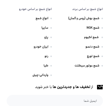
انواع شمع بر اساس برند
انواع شمع بر اساس خودرو
شمع بوش (روس و آلمان)
انواع شمع
شمع NGK
سایپا
شمع اکیوم
پژو
شمع دنسو
ایران خودرو
شمع تورچ
رنو
شمع موتور سیکلت
کیا
وارداتی-چینی
از
تخفیف ها و جدیدترین ها
با خبر شوید