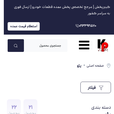
کبیرپخش | مرجع تخصصی پخش عمده قطعات خودرو | ارسال فوری
به سراسر کشور
02133921570
استعلام قیمت عمده
صفحه اصلی
پژو
فیلتر
22
21
دسته بندی
محصول
محصول