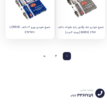
شمع خودرو تک پلاتین پایه کوتاه دالف
شمع خودرو یورو 4 دالف LZKR6B-
BKR6E 6962 (بسته 4عدد)
E94937
←
2
1
شماره تماس
3362759
0912