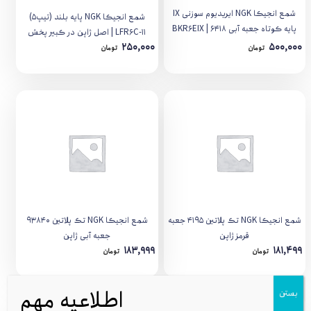
شمع انجیکا NGK ایریدیوم سوزنی IX
شمع انجیکا NGK پایه بلند (تیپ5)
پایه کوتاه جعبه آبی ۶۴۱۸ | BKR6EIX
LFR6C-11 | اصل ژاپن در کبیر پخش
250,000
500,000
تومان
تومان
شمع انجیکا NGK تک پلاتین ۴۱۹۵ جعبه
شمع انجیکا NGK تک پلاتین ۹۳۸۴۰
قرمز ژاپن
جعبه آبی ژاپن
183,999
181,499
تومان
تومان
اطلاعیه مهم
بستن