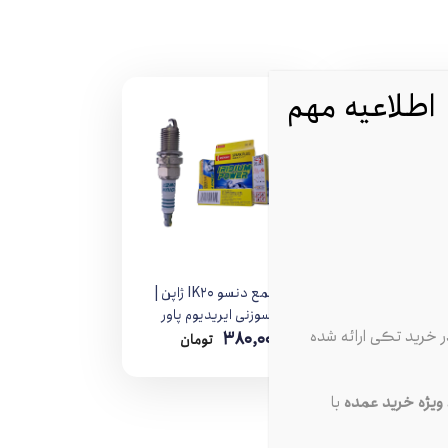
اطلاعیه مهم
ش پایه بلند
شمع دنسو IK20 ژاپن |
تیپ5 42+ روس
سوزنی ایریدیوم پاور
 خرید تکی ارائه شده
380,000
2
FR8SC R
پایه کوتاه مدل IK20-
تومان
تومان
5304 با جعبه زرد
یژه خرید عمده
با