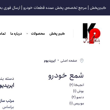
کبیرپخش | مرجع تخصصی پخش عمده قطعات خودرو | ارسال فوری به
کبیر پخش
محصولات
درباره ما
تماس
صفحه اصلی
ایریدیوم
شمع خودرو
دسته بن
ایریدیو
انجیکا
(2)
بوش
(1)
دنسو
(2)
مرتب ساز
موبیس
(1)
براساس