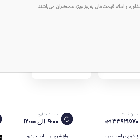
شاوره و اعلام قیمت‌های به‌روز ویژه همکاران می‌باشند.
شمع دنسو IKH20 ژاپن
شمع موبیس هیوندایی
زنی ایریدیوم پاور
یورو۴
250,000
400
پایه بلند (تیپ5)(تیپ
سوزنیSILZKR6B
تومان
تومان
پنج) مدل IKH20-
جعبه کاهی- موهاوی
ا جعبه زرد
1884610060
تلفن ثابت
ساعت کاری
33921570
۹:۰۰ الی ۱۷:۰۰
021
اع شمع بر اساس برند
انواع شمع بر اساس خودرو