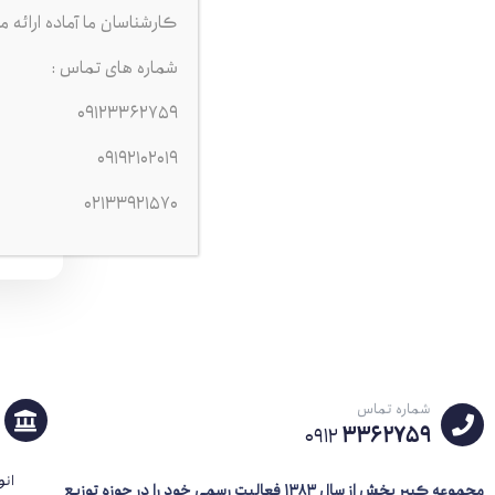
کارشناسان ما آماده ارائه م
شماره های تماس :
09123362759
09192102019
02133921570
| سو
,000
5344 ب
شماره تماس
3362759
0912
انو
مجموعه کبیر پخش از سال 1383
فعالیت رسمی خود را در حوزه توزیع