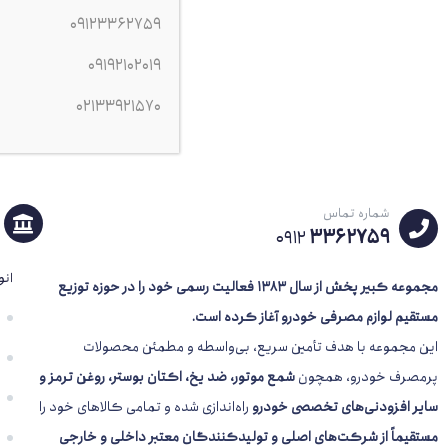
09123362759
شمع
09192102019
سو
02133921570
شماره تماس
3362759
0912
انو
مجموعه کبیر پخش از سال 1383
فعالیت رسمی خود را در حوزه توزیع
مستقیم لوازم مصرفی خودرو آغاز کرده است.
این مجموعه با هدف تأمین سریع، بی‌واسطه و مطمئن محصولات
پرمصرف خودرو، همچون
شمع موتور، ضد یخ، اکتان بوستر، روغن ترمز و
سایر افزودنی‌های تخصصی خودرو
راه‌اندازی شده و تمامی کالاهای خود را
مستقیماً از شرکت‌های اصلی و تولیدکنندگان معتبر داخلی و خارجی