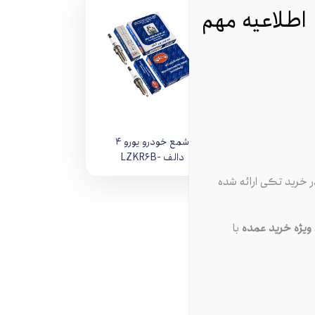
اطلاعیه مهم
رو کاربراتور
شمع خودرو یورو 4
دالف LZKR6B-
E94937
 خرید تکی ارائه شده
یژه خرید عمده
با