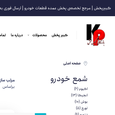
کبیرپخش | مرجع تخصصی پخش عمده قطعات خودرو | ارسال فوری به
کبیر پخش
محصولات
درباره ما
تماس
صفحه اصلی
شمع خودرو
مرتب ساز
براساس
اکیوم
(6)
انجیکا
(13)
بوش
(10)
تورچ
(5)
دنسو
(6)