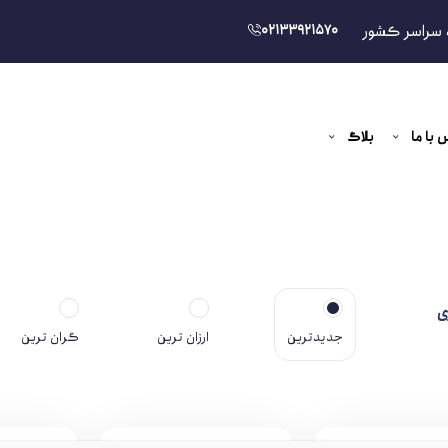
 سراسر کشور
02133921570
 با ما
بلاگ
ی
جدیدترین
ارزان ترین
گران ترین