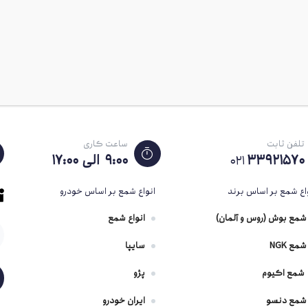
 دالف پلاتینیوم
شمع دالف تک پلاتین
شمع د
زنی پایه کوتاه
پایه بلند (تیپ 5) (تیپ
دا
BKR6EDT
پنج) LFR6C-91823
(بسته 
مناسب – پژو ،207
تلفن ثابت
ساعت کاری
33921570
۹:۰۰ الی ۱۷:۰۰
021
اع شمع بر اساس برند
انواع شمع بر اساس خودرو
شمع بوش (روس و آلمان)
انواع شمع
شمع NGK
سایپا
شمع اکیوم
پژو
شمع دنسو
ایران خودرو