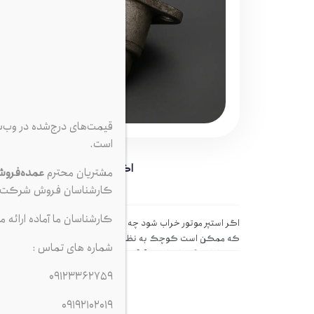
قیمت‌های درج‌شده در وب‌
است.
اگر استپر موتور خراب شود چه 
مشتریان محترم
عمده‌فرو
کارشناسان فروش شرکت ت
کارشناسان ما آماده ارائه م
اگر استپر موتور خراب شود چه می‌شود؟ علائم، دلایل و راهکارها د
که ممکن است کوچک به نظر برسند اما تأثیر زیادی بر عملکرد ک
شماره های تماس :
یکی از این قطعات است. […]
09123362759
09192102019