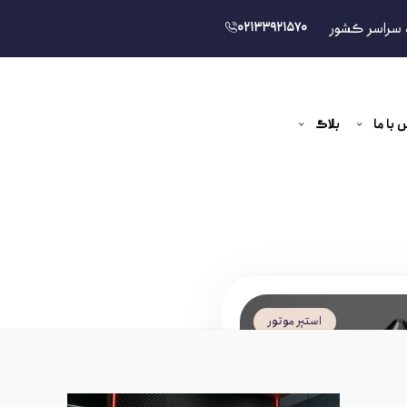
 سراسر کشور
02133921570
 با ما
بلاگ
استپر موتور