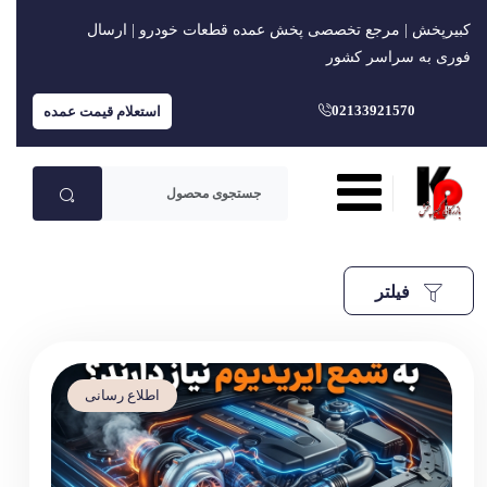
کبیرپخش | مرجع تخصصی پخش عمده قطعات خودرو | ارسال
فوری به سراسر کشور
02133921570
استعلام قیمت عمده
فیلتر
اطلاع رسانی