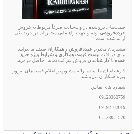
شماره تماس
3362759
0912
قیمت‌های درج‌شده در وب‌سایت صرفاً مربوط به فروش
خرده‌فروشی
بوده و جهت راهنمایی مشتریان در خرید تکی
ارائه شده است.
تلفن ثابت
ساعت کاری
مشتریان محترم
عمده‌فروش و همکاران صنف
می‌توانند
33921570
021
۹:۰۰ الی ۱۷:۰۰
برای دریافت
لیست قیمت همکاری و شرایط ویژه خرید
عمده
با کارشناسان فروش شرکت تماس حاصل فرمایند.
تهران، مترو ملت، خیابان ملت، نرسیده به خیابان جمهوری،
کارشناسان ما آماده ارائه مشاوره و اعلام قیمت‌های به‌روز
انتهای کوچه قدیم نوائی
ویژه همکاران می‌باشند.
شماره های تماس :
مجموعه کبیر پخش از سال 1383
فعالیت رسمی خود را در حوزه توزیع
09123362759
مستقیم لوازم مصرفی خودرو آغاز کرده است.
09192102019
این مجموعه با هدف تأمین سریع، بی‌واسطه و مطمئن محصولات
پرمصرف خودرو، همچون
شمع موتور، ضد یخ، اکتان بوستر، روغن
02133921570
ترمز و سایر افزودنی‌های تخصصی خودرو
راه‌اندازی شده و تمامی