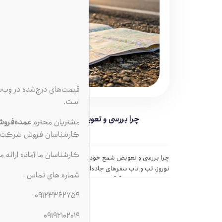
قیمت‌های درج‌شده در وب‌
است.
چرا بررسی و تعویض شمع خودرو قبل از سفرها
مشتریان محترم
عمده‌فرو
کارشناسان فروش شرکت ت
کارشناسان ما آماده ارائه م
چرا بررسی و تعویض شمع خودرو قبل از سفرهای نوروزی ضروری ا
نوروز، تب و تاب سفرهای جاده‌ای به اوج خود می‌رسد. بیشتر رانندگ
شماره های تماس :
مانند روغن موتور، […]
09123362759
09192102019