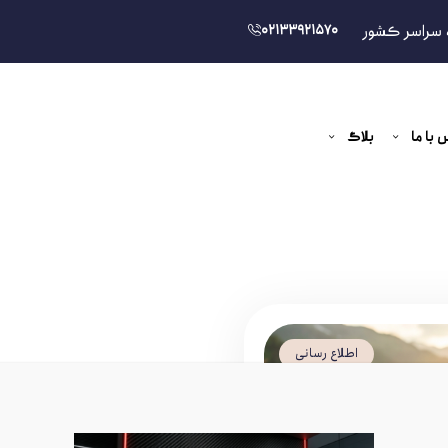
 سراسر کشور
02133921570
 با ما
بلاگ
اطلاع رسانی