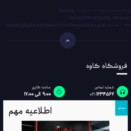
Warning
: Array to string conversion in
/home/h214882/public_html/wp-
content/plugins/elementor/core/files/css/base.php
on line
368
فروشگاه کاوه
شماره تماس
ساعت کاری
1234567
۹:۰۰ الی ۱۷:۰۰
021
اطلاعیه مهم
اصفهان ، خیابان امام خمینی، جنب بی تامین اجتماعی ساختمان طبقه
بستن
پنجم، واحد