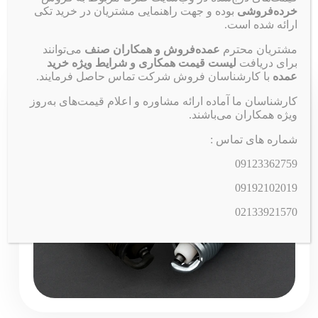
خرده‌فروشی
بوده و جهت راهنمایی مشتریان در خرید تکی
ارائه شده است.
ضدیخ خودرو چیست؟ ضدیخ (Antifreeze) که در ترکیب با آب مقطر به عنوان
مایع خنک‌کننده (Coolant) شناخته می‌شود، یک سیال حیاتی برای سلامت
مشتریان محترم
عمده‌فروش و همکاران صنف
می‌توانند
موتور خودرو است. این مایع معمولاً بر پایه ماده‌ای شیمیایی به نام اتیلن
برای دریافت
لیست قیمت همکاری و شرایط ویژه خرید
گلیکول (Ethylene Glycol) یا […]
عمده
با کارشناسان فروش شرکت تماس حاصل فرمایند.
کارشناسان ما آماده ارائه مشاوره و اعلام قیمت‌های به‌روز
شمع خودرو
ویژه همکاران می‌باشند.
شماره های تماس :
09123362759
09192102019
02133921570