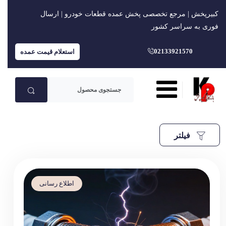
کبیرپخش | مرجع تخصصی پخش عمده قطعات خودرو | ارسال
فوری به سراسر کشور
02133921570
استعلام قیمت عمده
فیلتر
اطلاع رسانی