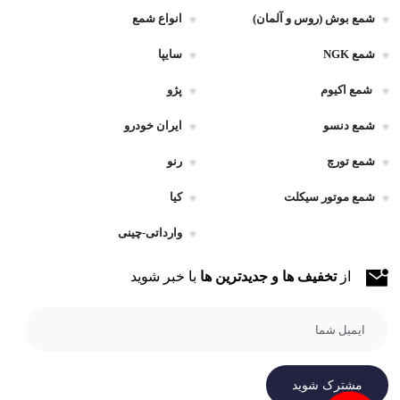
شمع بوش (روس و آلمان)
انواع شمع
شمع NGK
سایپا
شمع اکیوم
پژو
شمع دنسو
ایران خودرو
شمع تورچ
رنو
شمع موتور سیکلت
کیا
وارداتی-چینی
از
تخفیف ها و جدیدترین ها
با خبر شوید
مشترک شوید